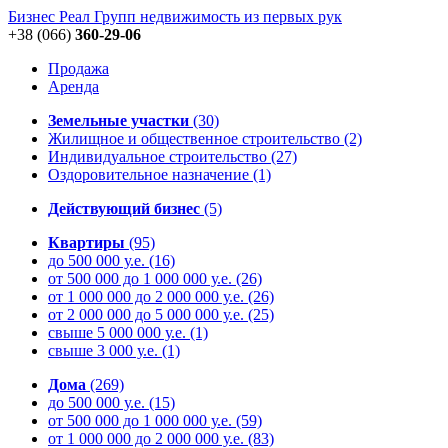
Бизнес Реал Групп
недвижимость из первых рук
+38 (066)
360-29-06
Продажа
Аренда
Земельные участки
(30)
Жилищное и общественное строительство
(2)
Индивидуальное строительство
(27)
Оздоровительное назначение
(1)
Действующий бизнес
(5)
Квартиры
(95)
до 500 000 у.е.
(16)
от 500 000 до 1 000 000 у.е.
(26)
от 1 000 000 до 2 000 000 у.е.
(26)
от 2 000 000 до 5 000 000 у.е.
(25)
свыше 5 000 000 у.е.
(1)
свыше 3 000 у.е.
(1)
Дома
(269)
до 500 000 у.е.
(15)
от 500 000 до 1 000 000 у.е.
(59)
от 1 000 000 до 2 000 000 у.е.
(83)