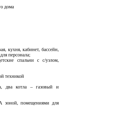
го дома
ая, кухня, кабинет, бассейн,
 для персонала;
етские спальни с с/узлом,
ой техникой
а, два котла – газовый и
А зоной, помещениями для