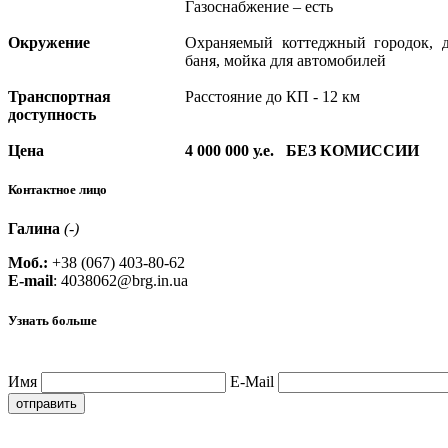
Газоснабжение – есть
Окружение
Охраняемый коттеджный городок, де
баня, мойка для автомобилей
Транспортная
Расстояние до КП - 12 км
доступность
Цена
4 000 000 у.е. БЕЗ
КОМИССИИ
Контактное лицо
Галина
(-)
Моб.:
+38 (067) 403-80-62
E-ma
il
:
4038062@brg.in.ua
Узнать больше
Имя
E-Mail