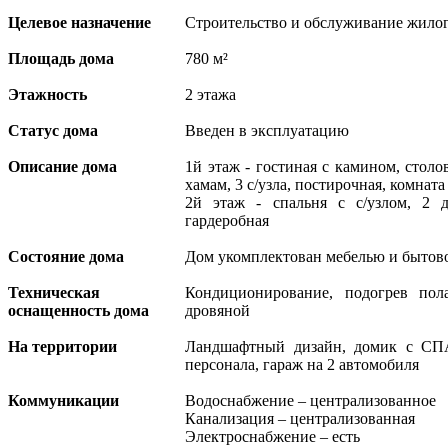
Целевое назначение
Строительство и обслуживание жило
Площадь дома
780 м²
Этажность
2 этажа
Статус дома
Введен в эксплуатацию
Описание дома
1й этаж - гостиная с камином, столов
хамам, 3 с/узла, постирочная, комната
2й этаж - спальня с с/узлом, 2 д
гардеробная
Состояние дома
Дом укомплектован мебелью и бытов
Техническая
Кондиционирование, подогрев пол
оснащенность дома
дровяной
На территории
Ландшафтный дизайн, домик с СП
персонала, гараж на 2 автомобиля
Коммуникации
Водоснабжение – централизованное
Канализация – централизованная
Электроснабжение – есть