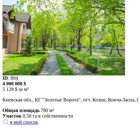
ID
: 894
4 000 000 $
5 128 $ за м²
Киевская обл., КГ "Золотые Ворота", пгт. Козин, Конча-Заспа,
Общая площадь
780 м²
Участок
0,50 га в собственности
в мой список